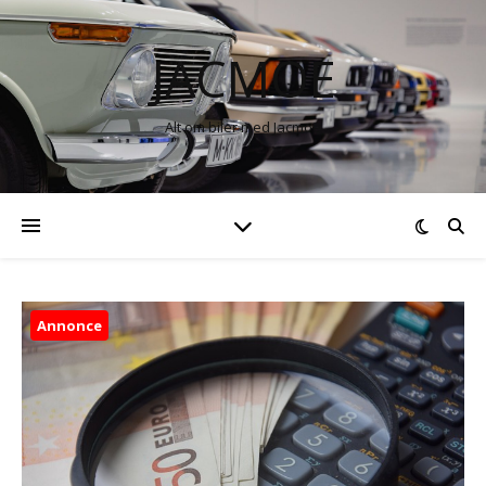
JACMOE
Alt om biler med Jacmoe
Annonce