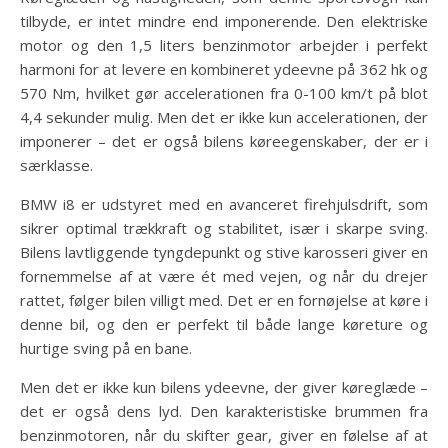
tilbyde, er intet mindre end imponerende. Den elektriske
motor og den 1,5 liters benzinmotor arbejder i perfekt
harmoni for at levere en kombineret ydeevne på 362 hk og
570 Nm, hvilket gør accelerationen fra 0-100 km/t på blot
4,4 sekunder mulig. Men det er ikke kun accelerationen, der
imponerer – det er også bilens køreegenskaber, der er i
særklasse.
BMW i8 er udstyret med en avanceret firehjulsdrift, som
sikrer optimal trækkraft og stabilitet, især i skarpe sving.
Bilens lavtliggende tyngdepunkt og stive karosseri giver en
fornemmelse af at være ét med vejen, og når du drejer
rattet, følger bilen villigt med. Det er en fornøjelse at køre i
denne bil, og den er perfekt til både lange køreture og
hurtige sving på en bane.
Men det er ikke kun bilens ydeevne, der giver køreglæde –
det er også dens lyd. Den karakteristiske brummen fra
benzinmotoren, når du skifter gear, giver en følelse af at