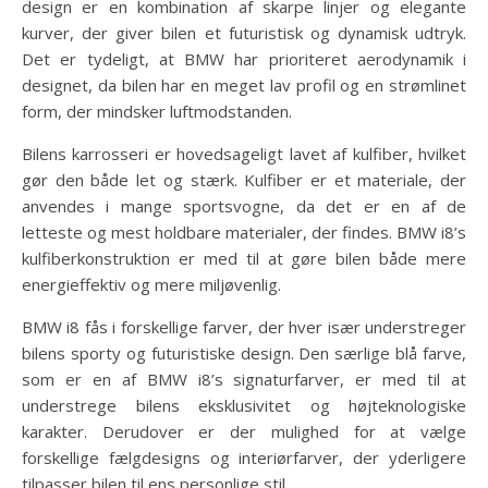
design er en kombination af skarpe linjer og elegante
kurver, der giver bilen et futuristisk og dynamisk udtryk.
Det er tydeligt, at BMW har prioriteret aerodynamik i
designet, da bilen har en meget lav profil og en strømlinet
form, der mindsker luftmodstanden.
Bilens karrosseri er hovedsageligt lavet af kulfiber, hvilket
gør den både let og stærk. Kulfiber er et materiale, der
anvendes i mange sportsvogne, da det er en af de
letteste og mest holdbare materialer, der findes. BMW i8’s
kulfiberkonstruktion er med til at gøre bilen både mere
energieffektiv og mere miljøvenlig.
BMW i8 fås i forskellige farver, der hver især understreger
bilens sporty og futuristiske design. Den særlige blå farve,
som er en af BMW i8’s signaturfarver, er med til at
understrege bilens eksklusivitet og højteknologiske
karakter. Derudover er der mulighed for at vælge
forskellige fælgdesigns og interiørfarver, der yderligere
tilpasser bilen til ens personlige stil.