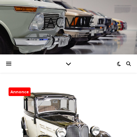
JACMOE
Alt om biler med Jacmoe
Annonce