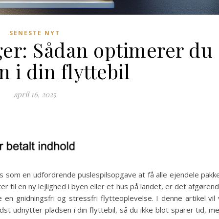
SENESTE NYT
ger: Sådan optimerer du
 i din flyttebil
april 16, 2025
les som en udfordrende puslespilsopgave at få alle ejendele pakk
r til en ny lejlighed i byen eller et hus på landet, er det afgøren
e en gnidningsfri og stressfri flytteoplevelse. I denne artikel vil 
st udnytter pladsen i din flyttebil, så du ikke blot sparer tid, m