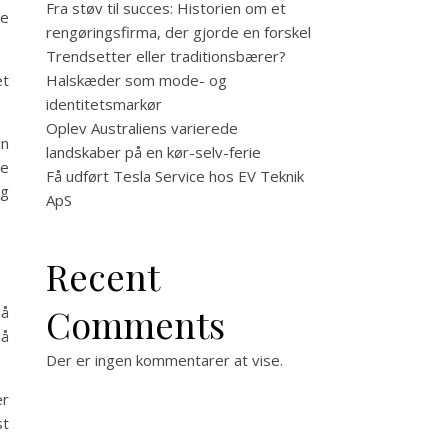
Fra støv til succes: Historien om et
re
rengøringsfirma, der gjorde en forskel
Trendsetter eller traditionsbærer?
et
Halskæder som mode- og
identitetsmarkør
Oplev Australiens varierede
in
landskaber på en kør-selv-ferie
te
Få udført Tesla Service hos EV Teknik
og
ApS
Recent
Comments
på
på
Der er ingen kommentarer at vise.
er
st