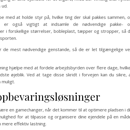
 ud.
lpe med at holde styr på, hvilke ting der skal pakkes sammen, 
et er også vigtigt at indsamle de nødvendige pakke- 
er i forskellige størrelser, bobleplast, tæpper og stropper, så 
nsporten.
rer de mest nødvendige genstande, så de er let tilgængelige v
æsning hjælpe med at fordele arbejdsbyrden over flere dage, hvilk
dste øjeblik. Ved at tage disse skridt i forvejen kan du sikre, 
 muligt.
opbevaringsløsninger
ære en gamechanger, når det kommer til at optimere pladsen i d
g mulighed for at tilpasse og organisere dine ejendele på en måd
mere effektiv lastning.