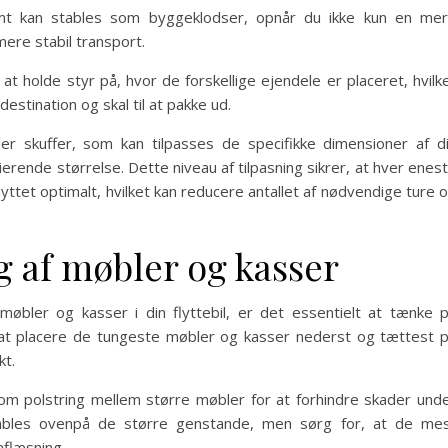
t kan stables som byggeklodser, opnår du ikke kun en me
ere stabil transport.
t holde styr på, hvor de forskellige ejendele er placeret, hvilk
destination og skal til at pakke ud.
ler skuffer, som kan tilpasses de specifikke dimensioner af d
erende størrelse. Dette niveau af tilpasning sikrer, at hver enes
yttet optimalt, hvilket kan reducere antallet af nødvendige ture 
g af møbler og kasser
møbler og kasser i din flyttebil, er det essentielt at tænke 
 at placere de tungeste møbler og kasser nederst og tættest 
kt.
om polstring mellem større møbler for at forhindre skader und
stables ovenpå de større genstande, men sørg for, at de me
aflæsning.