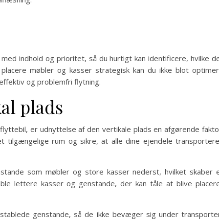
d indhold og prioritet, så du hurtigt kan identificere, hvilke d
at placere møbler og kasser strategisk kan du ikke blot optime
ffektiv og problemfri flytning.
kal plads
lyttebil, er udnyttelse af den vertikale plads en afgørende fakto
 tilgængelige rum og sikre, at alle dine ejendele transporter
stande som møbler og store kasser nederst, hvilket skaber 
ble lettere kasser og genstande, der kan tåle at blive placer
e stablede genstande, så de ikke bevæger sig under transporte