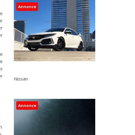
Annonce
ne
ør
er
er
ve
de
ks
or
Nissan
Annonce
n.
s,