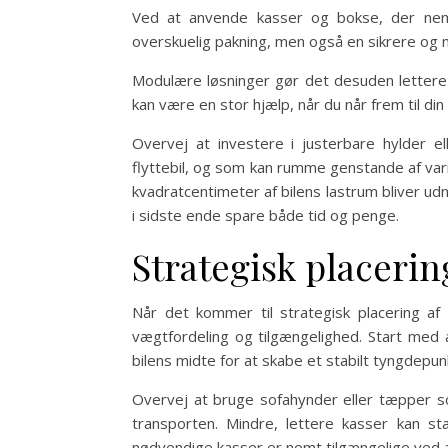
Ved at anvende kasser og bokse, der nem
overskuelig pakning, men også en sikrere og m
Modulære løsninger gør det desuden lettere a
kan være en stor hjælp, når du når frem til din 
Overvej at investere i justerbare hylder el
flyttebil, og som kan rumme genstande af vari
kvadratcentimeter af bilens lastrum bliver udn
i sidste ende spare både tid og penge.
Strategisk placerin
Når det kommer til strategisk placering af 
vægtfordeling og tilgængelighed. Start med
bilens midte for at skabe et stabilt tyngdepun
Overvej at bruge sofahynder eller tæpper s
transporten. Mindre, lettere kasser kan 
nødvendige kasser er nemt tilgængelige ved 