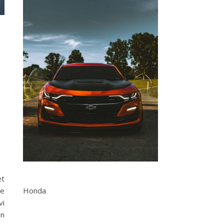
et
de
Honda
vi
en