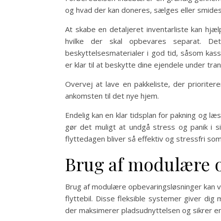
og hvad der kan doneres, sælges eller smides
At skabe en detaljeret inventarliste kan hjæ
hvilke der skal opbevares separat. D
beskyttelsesmaterialer i god tid, såsom kass
er klar til at beskytte dine ejendele under tra
Overvej at lave en pakkeliste, der priorite
ankomsten til det nye hjem.
Endelig kan en klar tidsplan for pakning og l
gør det muligt at undgå stress og panik i si
flyttedagen bliver så effektiv og stressfri som
Brug af modulære 
Brug af modulære opbevaringsløsninger kan v
flyttebil. Disse fleksible systemer giver di
der maksimerer pladsudnyttelsen og sikrer en 