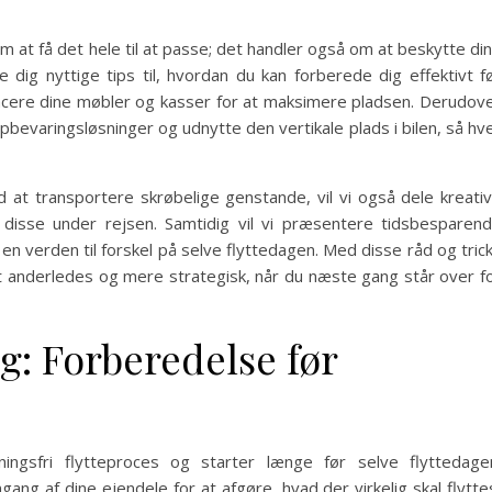
om at få det hele til at passe; det handler også om at beskytte di
e dig nyttige tips til, hvordan du kan forberede dig effektivt f
lacere dine møbler og kasser for at maksimere pladsen. Derudov
pbevaringsløsninger og udnytte den vertikale plads i bilen, så hv
 at transportere skrøbelige genstande, vil vi også dele kreati
disse under rejsen. Samtidig vil vi præsentere tidsbesparen
e en verden til forskel på selve flyttedagen. Med disse råd og tric
lidt anderledes og mere strategisk, når du næste gang står over f
g: Forberedelse før
ningsfri flytteproces og starter længe før selve flyttedage
g af dine ejendele for at afgøre, hvad der virkelig skal flytte