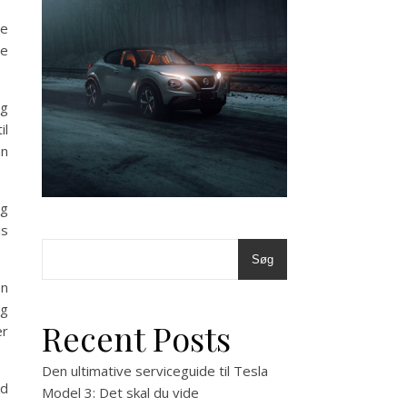
ge
re
og
il
an
og
is
Søg
en
og
Recent Posts
er
Den ultimative serviceguide til Tesla
ed
Model 3: Det skal du vide