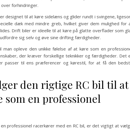
ver forhindringer.
er designet til at køre sidelæns og glider rundt i svingene, liges
 specielle dæk med mindre greb, hvilket giver dem mulighed for 
es. Drift biler er ideelle til at køre på glatte overflader som gl
n udfordre sig selv og øve sine drifting færdigheder.
il man opleve den unikke følelse af at køre som en profession
nskaber, der kræver forskellige teknikker og færdigheder. Det 
er passer til ens præferencer og kørestil, for at få den beds
er den rigtige RC bil til at
re som en professionel
 en professionel racerkører med en RC bil, er det vigtigt at væl