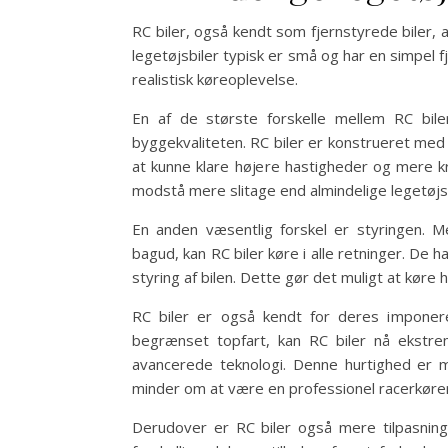
RC biler, også kendt som fjernstyrede biler, a
legetøjsbiler typisk er små og har en simpel 
realistisk køreoplevelse.
En af de største forskelle mellem RC biler
byggekvaliteten. RC biler er konstrueret med 
at kunne klare højere hastigheder og mere k
modstå mere slitage end almindelige legetøjsb
En anden væsentlig forskel er styringen. M
bagud, kan RC biler køre i alle retninger. De 
styring af bilen. Dette gør det muligt at køre h
RC biler er også kendt for deres imponere
begrænset topfart, kan RC biler nå ekstre
avancerede teknologi. Denne hurtighed er 
minder om at være en professionel racerkører
Derudover er RC biler også mere tilpasning