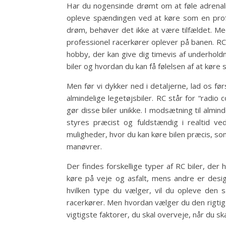
Har du nogensinde drømt om at føle adrenal
opleve spændingen ved at køre som en prof
drøm, behøver det ikke at være tilfældet. Me
professionel racerkører oplever på banen. RC
hobby, der kan give dig timevis af underholdni
biler og hvordan du kan få følelsen af at køre
Men før vi dykker ned i detaljerne, lad os før
almindelige legetøjsbiler. RC står for “radio 
gør disse biler unikke. I modsætning til almin
styres præcist og fuldstændig i realtid ve
muligheder, hvor du kan køre bilen præcis, so
manøvrer.
Der findes forskellige typer af RC biler, der
køre på veje og asfalt, mens andre er desig
hvilken type du vælger, vil du opleve den 
racerkører. Men hvordan vælger du den rigtige
vigtigste faktorer, du skal overveje, når du sk