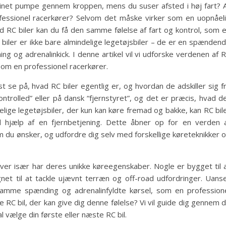
inet pumpe gennem kroppen, mens du suser afsted i høj fart? 
essionel racerkører? Selvom det måske virker som en uopnåel
d RC biler kan du få den samme følelse af fart og kontrol, som 
 biler er ikke bare almindelige legetøjsbiler – de er en spænden
ng og adrenalinkick. I denne artikel vil vi udforske verdenen af 
 som en professionel racerkører.
st se på, hvad RC biler egentlig er, og hvordan de adskiller sig f
controlled” eller på dansk “fjernstyret”, og det er præcis, hvad d
delige legetøjsbiler, der kun kan køre fremad og bakke, kan RC bil
d hjælp af en fjernbetjening. Dette åbner op for en verden 
m du ønsker, og udfordre dig selv med forskellige køreteknikker 
 hver især har deres unikke køreegenskaber. Nogle er bygget til 
net til at tackle ujævnt terræn og off-road udfordringer. Uans
samme spænding og adrenalinfyldte kørsel, som en profession
 RC bil, der kan give dig denne følelse? Vi vil guide dig gennem 
al vælge din første eller næste RC bil.