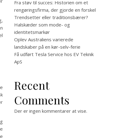
er
Fra støv til succes: Historien om et
rengøringsfirma, der gjorde en forskel
Trendsetter eller traditionsbærer?
g,
Halskæder som mode- og
en
identitetsmarkør
el
Oplev Australiens varierede
landskaber på en kør-selv-ferie
Få udført Tesla Service hos EV Teknik
ApS
Recent
re
sk
Comments
er
Der er ingen kommentarer at vise.
og
ge
ve