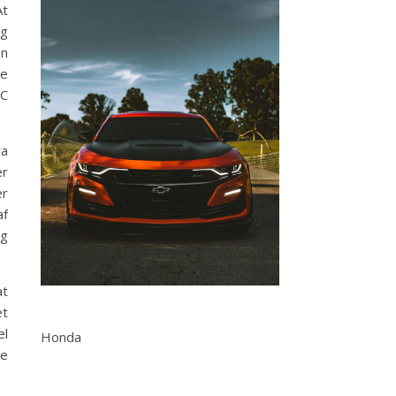
At
ig
en
de
RC
ra
er
er
af
og
at
et
el
Honda
de