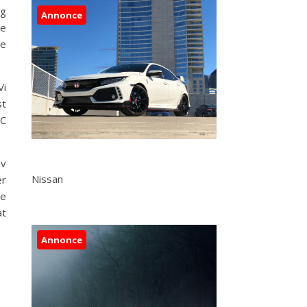
og
Annonce
ke
de
Vi
st
RC
ov
Nissan
er
de
at
Annonce