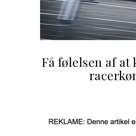
Få følelsen af at
racerkø