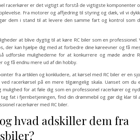
nel racerkører er det vigtigt at forstå de vigtigste komponenter 
 oplevelse. Fra motorer og affjedring til styring og dæk, vil vi dyk
r gør dem i stand til at levere den samme fart og kontrol som 
gheder at blive dygtig til at køre RC biler som en professionel. 
tips, der kan hjælpe dig med at forbedre dine køreevner og få me
også udforske mulighederne for at konkurrere og møde andre 
er og få endnu mere ud af din hobby.
ointer fra artiklen og konkludere, at kørsel med RC biler er en sj
ed racerkørsel på en mere tilgængelig skala. Uanset om du 
dig mulighed for at føle dig som en professionel racerkører og ny
tag fat i fjernbetjeningen, find din drømmebil og gør dig klar til 
sionel racerkører med RC biler.
 og hvad adskiller dem fra
sbiler?