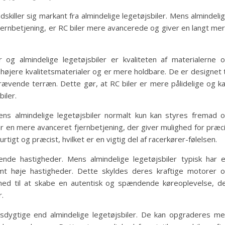
dskiller sig markant fra almindelige legetøjsbiler. Mens almindeli
fjernbetjening, er RC biler mere avancerede og giver en langt me
 og almindelige legetøjsbiler er kvaliteten af materialerne 
højere kvalitetsmaterialer og er mere holdbare. De er designet t
rævende terræn. Dette gør, at RC biler er mere pålidelige og k
iler.
ens almindelige legetøjsbiler normalt kun kan styres fremad 
har en mere avanceret fjernbetjening, der giver mulighed for præc
urtigt og præcist, hvilket er en vigtig del af racerkører-følelsen.
nde hastigheder. Mens almindelige legetøjsbiler typisk har 
mt høje hastigheder. Dette skyldes deres kraftige motorer 
med til at skabe en autentisk og spændende køreoplevelse, d
.
sdygtige end almindelige legetøjsbiler. De kan opgraderes m