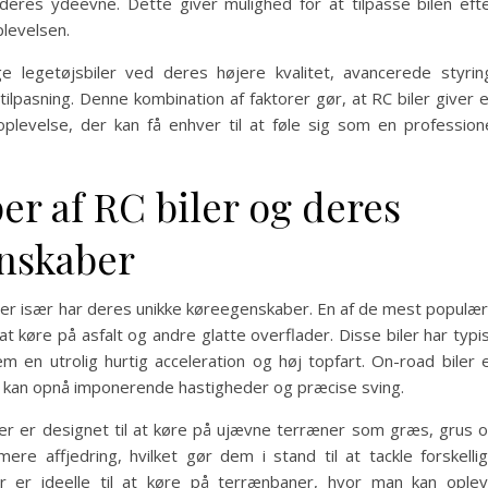
 deres ydeevne. Dette giver mulighed for at tilpasse bilen eft
levelsen.
lige legetøjsbiler ved deres højere kvalitet, avancerede styrin
lpasning. Denne kombination af faktorer gør, at RC biler giver 
evelse, der kan få enhver til at føle sig som en profession
per af RC biler og deres
enskaber
 hver især har deres unikke køreegenskaber. En af de mest populæ
at køre på asfalt og andre glatte overflader. Disse biler har typi
dem en utrolig hurtig acceleration og høj topfart. On-road biler 
 de kan opnå imponerende hastigheder og præcise sving.
 der er designet til at køre på ujævne terræner som græs, grus 
mere affjedring, hvilket gør dem i stand til at tackle forskelli
ler er ideelle til at køre på terrænbaner, hvor man kan ople