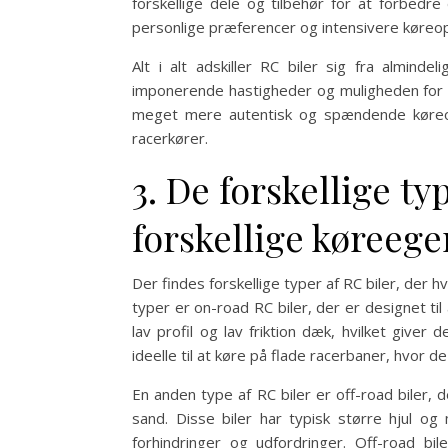
forskellige dele og tilbehør for at forbedre
personlige præferencer og intensivere køreop
Alt i alt adskiller RC biler sig fra alminde
imponerende hastigheder og muligheden for ti
meget mere autentisk og spændende køreopl
racerkører.
3. De forskellige ty
forskellige køreeg
Der findes forskellige typer af RC biler, der
typer er on-road RC biler, der er designet til 
lav profil og lav friktion dæk, hvilket giver 
ideelle til at køre på flade racerbaner, hvor
En anden type af RC biler er off-road biler,
sand. Disse biler har typisk større hjul og 
forhindringer og udfordringer. Off-road bi