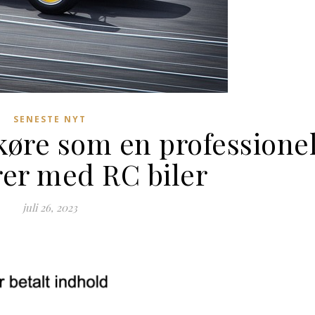
SENESTE NYT
 køre som en professione
rer med RC biler
juli 26, 2023