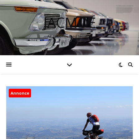
JACMOE
Alt om biler med Jacmoe
Annonce