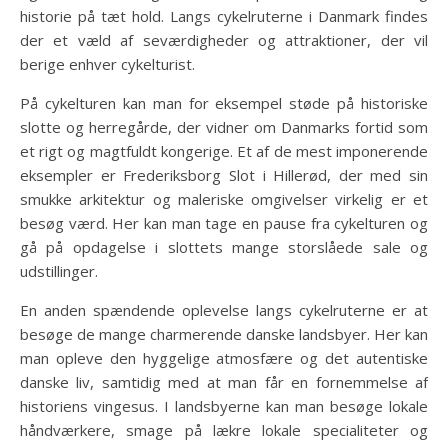
historie på tæt hold. Langs cykelruterne i Danmark findes
der et væld af seværdigheder og attraktioner, der vil
berige enhver cykelturist.
På cykelturen kan man for eksempel støde på historiske
slotte og herregårde, der vidner om Danmarks fortid som
et rigt og magtfuldt kongerige. Et af de mest imponerende
eksempler er Frederiksborg Slot i Hillerød, der med sin
smukke arkitektur og maleriske omgivelser virkelig er et
besøg værd. Her kan man tage en pause fra cykelturen og
gå på opdagelse i slottets mange storslåede sale og
udstillinger.
En anden spændende oplevelse langs cykelruterne er at
besøge de mange charmerende danske landsbyer. Her kan
man opleve den hyggelige atmosfære og det autentiske
danske liv, samtidig med at man får en fornemmelse af
historiens vingesus. I landsbyerne kan man besøge lokale
håndværkere, smage på lækre lokale specialiteter og