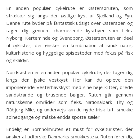
En anden populær cykelrute er Østersøruten, som
strækker sig langs den østlige kyst af Sjælland og Fyn.
Denne rute byder på fantastisk udsigt over Østersøen og
tager dig gennem charmerende kystbyer som f.eks.
Nyborg, Kerteminde og Svendborg. Østersøruten er ideel
til cyklister, der ønsker en kombination af smuk natur,
kulturhistorie og hyggelige spisesteder med fokus på fisk
og skaldyr.
Nordsøstien er en anden populær cykelrute, der tager dig
langs den jyske vestkyst. Her kan du opleve den
imponerende Vesterhavskyst med sine høje klitter, brede
sandstrande og brusende bølger. Ruten går gennem
naturskønne områder som f.eks. Nationalpark Thy og
Råbjerg Mile, og undervejs kan du nyde frisk luft, smukke
solnedgange og måske endda spotte sæler.
Endelig er Bornholmruten et must for cykelturister, der
ønsker at udforske Danmarks smukkeste ø. Ruten fører dig