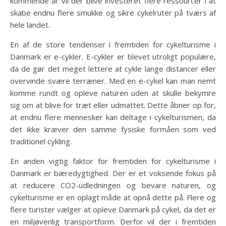
kommende år vil der blive investeret flere ressourcer i at
skabe endnu flere smukke og sikre cykelruter på tværs af
hele landet.
En af de store tendenser i fremtiden for cykelturisme i
Danmark er e-cykler. E-cykler er blevet utroligt populære,
da de gør det meget lettere at cykle lange distancer eller
overvinde svære terræner. Med en e-cykel kan man nemt
komme rundt og opleve naturen uden at skulle bekymre
sig om at blive for træt eller udmattet. Dette åbner op for,
at endnu flere mennesker kan deltage i cykelturismen, da
det ikke kræver den samme fysiske formåen som ved
traditionel cykling.
En anden vigtig faktor for fremtiden for cykelturisme i
Danmark er bæredygtighed. Der er et voksende fokus på
at reducere CO2-udledningen og bevare naturen, og
cykelturisme er en oplagt måde at opnå dette på. Flere og
flere turister vælger at opleve Danmark på cykel, da det er
en miljøvenlig transportform. Derfor vil der i fremtiden