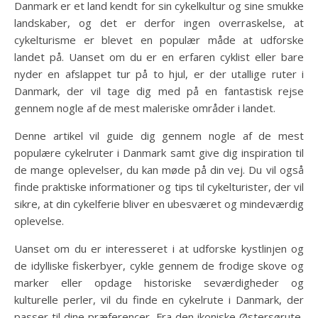
Danmark er et land kendt for sin cykelkultur og sine smukke
landskaber, og det er derfor ingen overraskelse, at
cykelturisme er blevet en populær måde at udforske
landet på. Uanset om du er en erfaren cyklist eller bare
nyder en afslappet tur på to hjul, er der utallige ruter i
Danmark, der vil tage dig med på en fantastisk rejse
gennem nogle af de mest maleriske områder i landet.
Denne artikel vil guide dig gennem nogle af de mest
populære cykelruter i Danmark samt give dig inspiration til
de mange oplevelser, du kan møde på din vej. Du vil også
finde praktiske informationer og tips til cykelturister, der vil
sikre, at din cykelferie bliver en ubesværet og mindeværdig
oplevelse.
Uanset om du er interesseret i at udforske kystlinjen og
de idylliske fiskerbyer, cykle gennem de frodige skove og
marker eller opdage historiske seværdigheder og
kulturelle perler, vil du finde en cykelrute i Danmark, der
passer til dine præferencer. Fra den ikoniske Østersørute,