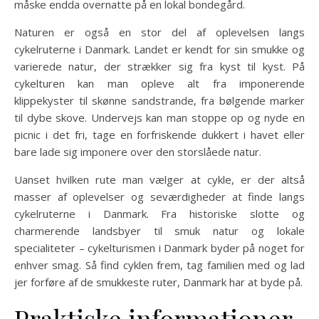
måske endda overnatte på en lokal bondegård.
Naturen er også en stor del af oplevelsen langs
cykelruterne i Danmark. Landet er kendt for sin smukke og
varierede natur, der strækker sig fra kyst til kyst. På
cykelturen kan man opleve alt fra imponerende
klippekyster til skønne sandstrande, fra bølgende marker
til dybe skove. Undervejs kan man stoppe op og nyde en
picnic i det fri, tage en forfriskende dukkert i havet eller
bare lade sig imponere over den storslåede natur.
Uanset hvilken rute man vælger at cykle, er der altså
masser af oplevelser og seværdigheder at finde langs
cykelruterne i Danmark. Fra historiske slotte og
charmerende landsbyer til smuk natur og lokale
specialiteter – cykelturismen i Danmark byder på noget for
enhver smag. Så find cyklen frem, tag familien med og lad
jer forføre af de smukkeste ruter, Danmark har at byde på.
Praktiske informationer